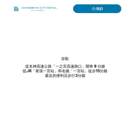
預約
存取
從名神高速公路「一之宮高速路口」開車 8 分鐘
從JR「尾張一宮站」和名鐵「一宮站」徒步15分鐘
最近的便利店步行3分鐘