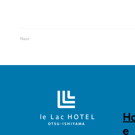
マ
Next
H
e