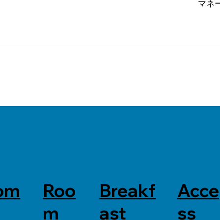
ネージャ
om
Roo
Breakf
Acce
m
ast
ss