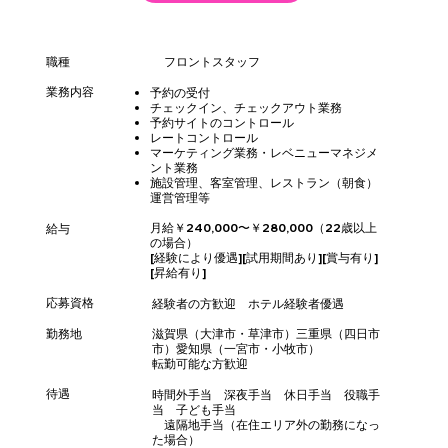
職種
フロントスタッフ
業務内容
予約の受付
​チェックイン、チェックアウト業務
予約サイトのコントロール
レートコントロール
マーケティング業務・レベニューマネジメ
ント業務
施設管理、客室管理、レストラン（朝食）
運営管理等
月給￥240,000〜￥280,000（22歳以上
給与
の場合）
[経験により優遇][試用期間あり][賞与有り]
[昇給有り]
応募資格
経験者の方歓迎 ホテル経験者優遇
​勤務地
滋賀県（大津市・草津市）三重県（四日市
市）愛知県（一宮市・小牧市）
転勤可能な方歓迎
待遇
時間外手当 深夜手当 休日手当 役職手
当 子ども手当
遠隔地手当（在住エリア外の勤務になっ
た場合）