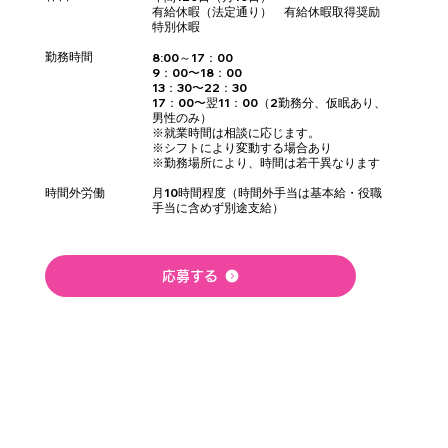
有給休暇（法定通り） 有給休暇取得奨励
特別休暇
勤務時間
8:00～17：00
9：00〜18：00
13：30〜22：30
17：00〜翌11：00（2勤務分、仮眠あり、
男性のみ）
※就業時間は相談に応じます。
※シフトにより変動する場合あり
※勤務場所により、時間は若干異なります
時間外労働
月10時間程度（時間外手当は基本給・役職
手当に含めず別途支給）
応募する