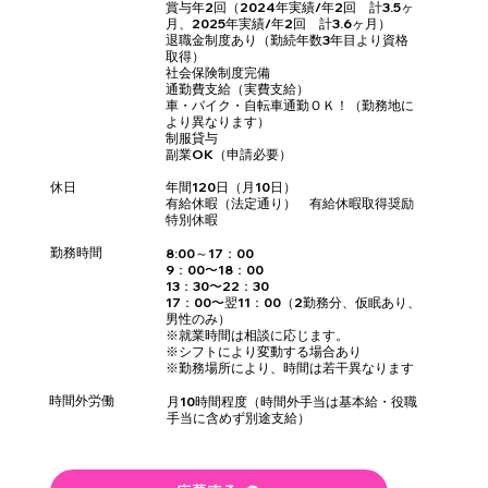
賞与年2回（2024年実績/年2回 計3.5ヶ
月、2025年実績/年2回 計3.6ヶ月）
退職金制度あり（勤続年数3年目より資格
取得）
社会保険制度完備
通勤費支給（実費支給）
車・バイク・自転車通勤ＯＫ！（勤務地に
より異なります）
制服貸与
副業OK（申請必要）
休日
年間120日（月10日）
有給休暇（法定通り） 有給休暇取得奨励
特別休暇
勤務時間
8:00～17：00
9：00〜18：00
13：30〜22：30
17：00〜翌11：00（2勤務分、仮眠あり、
男性のみ）
※就業時間は相談に応じます。
※シフトにより変動する場合あり
※勤務場所により、時間は若干異なります
時間外労働
月10時間程度（時間外手当は基本給・役職
手当に含めず別途支給）