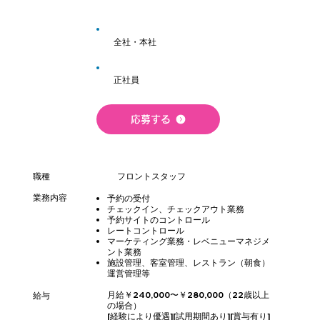
全社・本社
正社員
応募する
職種
フロントスタッフ
業務内容
予約の受付
​チェックイン、チェックアウト業務
予約サイトのコントロール
レートコントロール
マーケティング業務・レベニューマネジメ
ント業務
施設管理、客室管理、レストラン（朝食）
運営管理等
月給￥240,000〜￥280,000（22歳以上
給与
の場合）
[経験により優遇][試用期間あり][賞与有り]