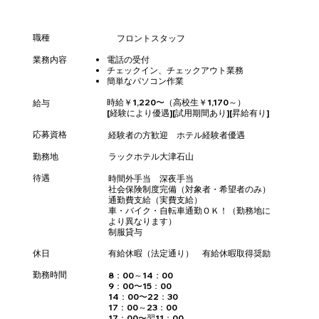
職種
フロントスタッフ
業務内容
電話の受付
チェックイン、チェックアウト業務 ​
簡単なパソコン作業
時給￥1,220〜（高校生￥1,170～）
給与
[経験により優遇][試用期間あり][昇給有り]
応募資格
経験者の方歓迎 ホテル経験者優遇
​勤務地
ラックホテル大津石山
待遇
時間外手当 深夜手当
社会保険制度完備（対象者・希望者のみ）
通勤費支給（実費支給）
車・バイク・自転車通勤ＯＫ！（勤務地に
より異なります）
制服貸与
休日
有給休暇（法定通り） 有給休暇取得奨励
勤務時間
8：00～14：00
9：00〜15：00
14：00〜22：30
17：00～23：00
17：00〜翌11：00