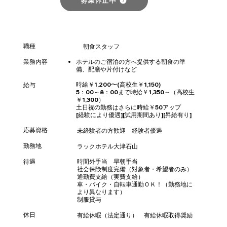
募集休止中
職種
朝食スタッフ
業務内容
ホテルのご宿泊の方へ提供する朝食の準
備、配膳や片付けなど
時給￥1,200〜(高校生￥1,150)
給与
5：00～8：00まで時給￥1,350～（高校生
￥1,300）
土日祝の勤務はさらに時給￥50アップ
[経験により優遇][試用期間あり][昇給有り]
応募資格
未経験者の方歓迎 経験者優遇
​勤務地
ラックホテル大津石山
待遇
時間外手当 早朝手当
社会保険制度完備（対象者・希望者のみ）
通勤費支給（実費支給）
車・バイク・自転車通勤ＯＫ！（勤務地に
より異なります）
制服貸与
休日
有給休暇（法定通り） 有給休暇取得奨励