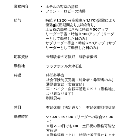
業務内容
ホテルの客室の清掃
​フロント・ロビーの清掃
時給￥1,220〜(高校生￥1,170)[経験により
給与
優遇][試用期間あり][昇給有り]
土日祝の勤務はさらに時給￥50アップ
リーダー手当：時給￥100アップ（リーダ
ーとして勤務した日のみ）
サブリーダー手当：時給￥50アップ（サブ
リーダーとして勤務した日のみ）
応募資格
未経験者の方歓迎 経験者優遇
​勤務地
ラックホテル大津石山
待遇
時間外手当
社会保険制度完備（対象者・希望者のみ）
通勤費支給（実費支給）
車・バイク・自転車通勤ＯＫ！（勤務地に
より異なります）
制服貸与
休日
有給休暇（法定通り） 有給休暇取得奨励
勤務時間
9：45～15：00（リーダーの場合9：00
～）
※週2～3日でもOK 土日祝の勤務可能な
方歓迎
※勤務場所により、時間は若干異なります