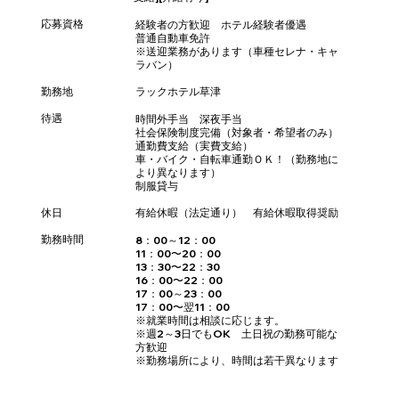
応募資格
経験者の方歓迎 ホテル経験者優遇
普通自動車免許
※送迎業務があります（車種セレナ・キャ
ラバン）
​勤務地
ラックホテル草津
待遇
時間外手当 深夜手当
社会保険制度完備（対象者・希望者のみ）
通勤費支給（実費支給）
車・バイク・自転車通勤ＯＫ！（勤務地に
より異なります）
制服貸与
休日
有給休暇（法定通り） 有給休暇取得奨励
勤務時間
8：00～12：00
11：00〜20：00
13：30〜22：30
16：00〜22：00
17：00～23：00
17：00〜翌11：00
※就業時間は相談に応じます。
※週2～3日でもOK 土日祝の勤務可能な
方歓迎
※勤務場所により、時間は若干異なります