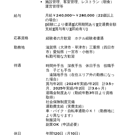
施設管理、客室管理、レストラン（朝食）
運営管理等
月給￥240,000〜￥280,000（22歳以上
給与
の場合）
[経験により優遇][試用期間あり][交通費全額
支給][賞与有り][昇給有り]
応募資格
経験者の方歓迎 ホテル経験者優遇
​勤務地
滋賀県（大津市・草津市）三重県（四日市
市）愛知県（一宮市・小牧市）
転勤可能な方歓迎
待遇
時間外手当 深夜手当 休日手当 役職手
当 子ども手当
遠隔地手当（在住エリア外の勤務になっ
た場合）
賞与年2回（2024年実績/年2回 計3.5ヶ
月、2025年実績/年2回 計3.6ヶ月）
退職金制度あり（勤続年数3年目より資格
取得）
社会保険制度完備
通勤費支給（実費支給）
車・バイク・自転車通勤ＯＫ！（勤務地に
より異なります）
制服貸与
副業OK（申請必要）
休日
年間120日（月10日）