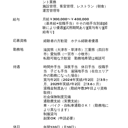
ント業務
施設管理、客室管理、レストラン（朝食）
運営管理等
月給￥300,000〜￥400,000
給与
（基本給+役職手当）※その他手当別途[経
験により優遇][試用期間あり][賞与有り][昇
給有り]
応募資格
経験者の方歓迎 ホテル経験者優遇
​勤務地
滋賀県（大津市・草津市）三重県（四日市
市）愛知県（一宮市・小牧市）
転勤可能な方歓迎 勤務地希望は相談可
待遇
時間外手当 深夜手当 休日手当 役職手
当 子ども手当 遠隔地手当（在住エリア
外の勤務になった場合）
賞与年2回（2024年実績/年2回 計3.5ヶ
月、2025年実績/年2回 計3.6ヶ月）
退職金制度あり（勤続年数3年目より資格
取得）
社会保険制度完備
通勤費支給（実費支給）
車・バイク・自転車通勤ＯＫ！（勤務地に
より異なります）
制服貸与
副業OK（申請必要）
休日
年間120日（月10日）