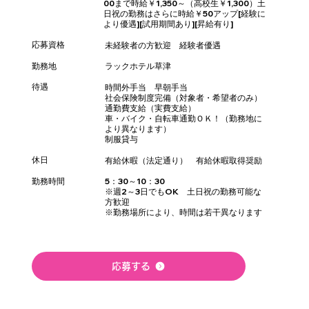
00まで時給￥1,350～（高校生￥1,300）
土
日祝の勤務はさらに時給￥50アップ
[経験に
より優遇][試用期間あり][昇給有り]
応募資格
未経験者の方歓迎 経験者優遇
​勤務地
ラックホテル草津
待遇
時間外手当 早朝手当
社会保険制度完備（対象者・希望者のみ）
通勤費支給（実費支給）
車・バイク・自転車通勤ＯＫ！（勤務地に
より異なります）
制服貸与
休日
有給休暇（法定通り） 有給休暇取得奨励
勤務時間
5：30～10：30
※週2～3日でもOK 土日祝の勤務可能な
方歓迎
※勤務場所により、時間は若干異なります
応募する