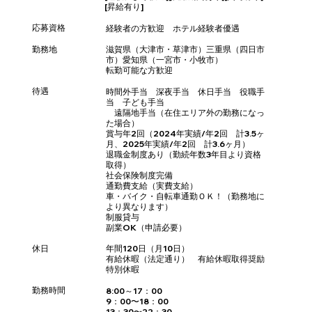
[昇給有り]
応募資格
経験者の方歓迎 ホテル経験者優遇
​勤務地
滋賀県（大津市・草津市）三重県（四日市
市）愛知県（一宮市・小牧市）
転勤可能な方歓迎
待遇
時間外手当 深夜手当 休日手当 役職手
当 子ども手当
遠隔地手当（在住エリア外の勤務になっ
た場合）
賞与年2回（2024年実績/年2回 計3.5ヶ
月、2025年実績/年2回 計3.6ヶ月）
退職金制度あり（勤続年数3年目より資格
取得）
社会保険制度完備
通勤費支給（実費支給）
車・バイク・自転車通勤ＯＫ！（勤務地に
より異なります）
制服貸与
副業OK（申請必要）
休日
年間120日（月10日）
有給休暇（法定通り） 有給休暇取得奨励
特別休暇
勤務時間
8:00～17：00
9：00〜18：00
13：30〜22：30