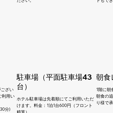
ださい。
トもで
駐車場（平面駐車場43
朝食
台）
がござい
1階に朝
ご利用い
朝食の追
ホテル駐車場は先着順にてご利用いただ
り様で
けます。料金：1泊1台600円（フロント
30分)
精算）