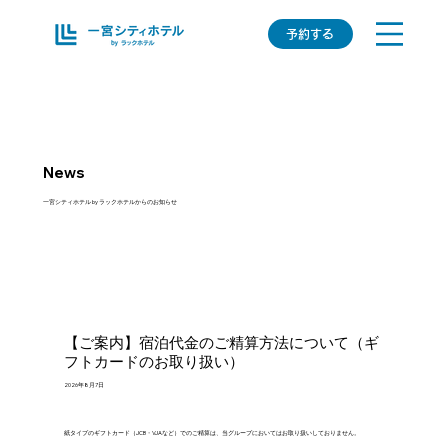
予約する
News
​一宮シティホテル by ラックホテルからのお知らせ
【ご案内】宿泊代金のご精算方法について（ギ
フトカードのお取り扱い）
2026年8月7日
紙タイプのギフトカード（JCB・VJAなど）でのご精算は、当グループにおいてはお取り扱いしておりません。